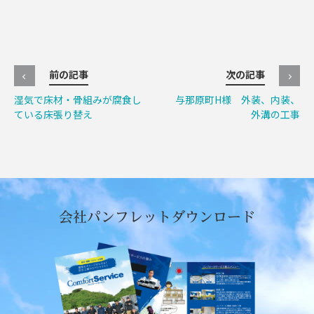
前の記事
次の記事
湿気で床材・骨組みが腐食し
与那原町H様 外装、内装、
ている床張り替え
外溝の工事
会社パンフレットダウンロード