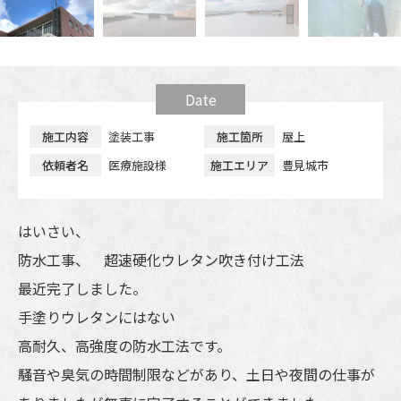
Date
施工
内容
塗装工事
施工
箇所
屋上
依頼
者名
医療施設様
施工
エリア
豊見城市
はいさい、
防水工事、 超速硬化ウレタン吹き付け工法
最近完了しました。
手塗りウレタンにはない
高耐久、高強度の防水工法です。
騒音や臭気の時間制限などがあり、土日や夜間の仕事が